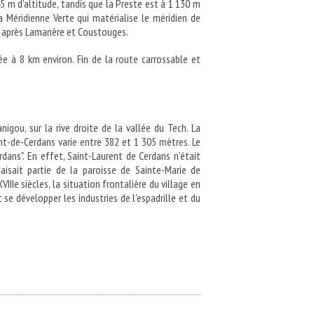
45 m d'altitude, tandis que la Preste est à 1 130 m
 Méridienne Verte qui matérialise le méridien de
e, après Lamanère et Coustouges.
lée à 8 km environ. Fin de la route carrossable et
igou, sur la rive droite de la vallée du Tech. La
nt-de-Cerdans varie entre 382 et 1 305 mètres. Le
rdans". En effet, Saint-Laurent de Cerdans n'était
faisait partie de la paroisse de Sainte-Marie de
IIe siècles, la situation frontalière du village en
 se développer les industries de l'espadrille et du