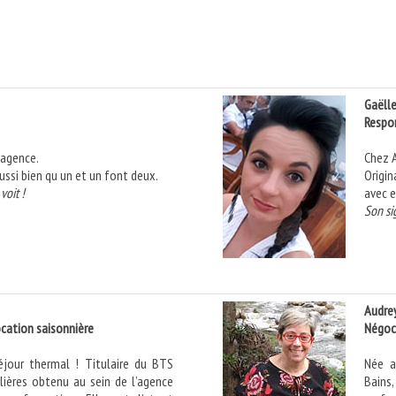
Gaëll
Respon
’agence.
Chez 
ussi bien qu un et un font deux.
Origin
voit !
avec 
Son si
Audre
ocation saisonnière
Négoci
éjour thermal ! Titulaire du BTS
Née a
ières obtenu au sein de l’agence
Bains