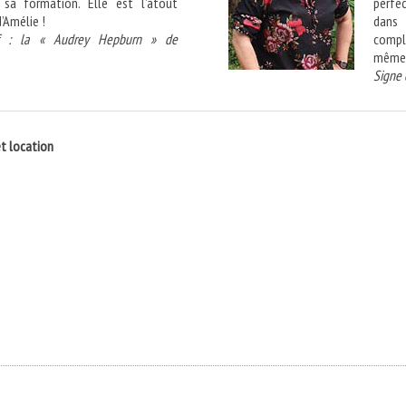
sa formation. Elle est l’atout
perfe
’Amélie !
dans
tif : la « Audrey Hepburn » de
compl
même d
Signe d
et location