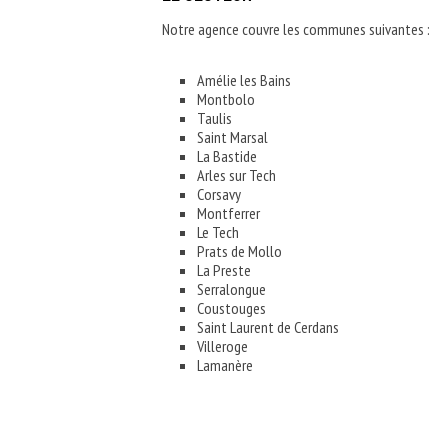
Notre agence couvre les communes suivantes :
Amélie les Bains
Montbolo
Taulis
Saint Marsal
La Bastide
Arles sur Tech
Corsavy
Montferrer
Le Tech
Prats de Mollo
La Preste
Serralongue
Coustouges
Saint Laurent de Cerdans
Villeroge
Lamanère