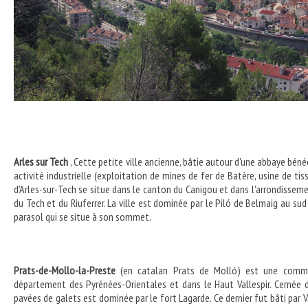
Arles sur Tech
, Cette petite ville ancienne, bâtie autour d'une abbaye bénéd
activité industrielle (exploitation de mines de fer de Batère, usine de tis
d'Arles-sur-Tech se situe dans le canton du Canigou et dans l'arrondisseme
du Tech et du Riuferrer. La ville est dominée par le Piló de Belmaig au sud
parasol qui se situe à son sommet.
Prats-de-Mollo-la-Preste
(en catalan Prats de Molló) est une commune
département des Pyrénées-Orientales et dans le Haut Vallespir. Cernée de
pavées de galets est dominée par le fort Lagarde. Ce dernier fut bâti par V