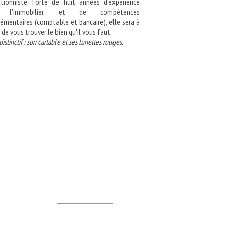
ctionniste. Forte de huit années d'expérience
 l'immobilier, et de compétences
émentaires (comptable et bancaire), elle sera à
e vous trouver le bien qu'il vous faut.
istinctif : son cartable et ses lunettes rouges.