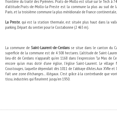
frontière du traité des Pyrénées. Prats-de-Mollo est situé sur le Tech à 7
d'altitude.Prats-de-Mollo-la-Preste est la commune la plus au sud de la
Paris, et la troisième commune la plus méridionale de France continental
La Preste
, qui est la station thermale, est située plus haut dans la val
parking. Départ du sentier pour le Costabonne (2 465 m).
La commune de
Saint-Laurent-de-Cerdans
se situe dans le canton du Can
superficie de la commune est de 4 508 hectares. L'altitude de Saint-Laure
lieu-dit de Cerdans n'apparaît qu'en 1168 dans l'expression "Le Mas de Ce
encore qu'un mas doté d'une église, l'église Saint-Laurent. Le village 
Coustouges, laquelle dépendait dès 1011 de l'abbaye d'Arles.Aux XVIIe et XVI
fait une zone d'échanges... illégaux. C'est grâce à la contrebande que vont
tissu, industries qui fleurirent jusqu'en 1950.