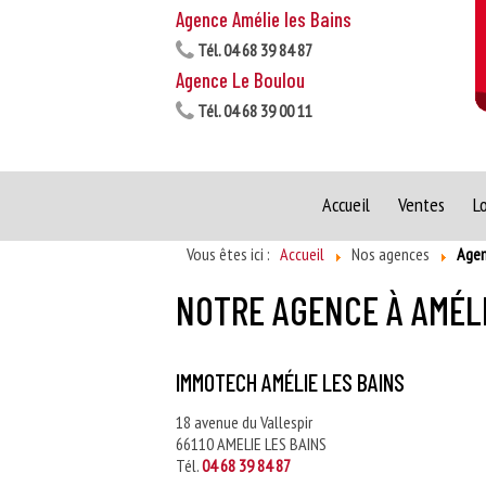
Agence Amélie les Bains
Tél.
04 68 39 84 87
Agence Le Boulou
Tél.
04 68 39 00 11
Accueil
Ventes
L
Vous êtes ici :
Accueil
Nos agences
Agen
NOTRE AGENCE À AMÉLI
IMMOTECH AMÉLIE LES BAINS
18 avenue du Vallespir
66110 AMELIE LES BAINS
Tél.
04 68 39 84 87