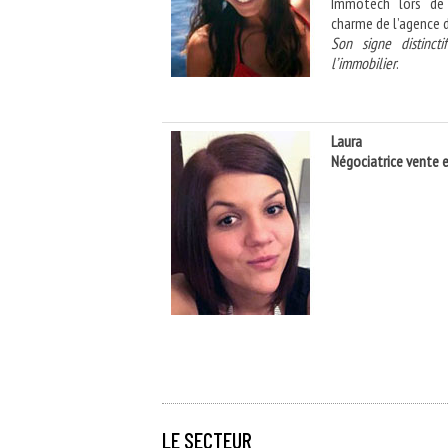
Immotech lors de 
charme de l’agence d
Son signe distinc
l’immobilier
.
Laura
Négociatrice vente 
LE SECTEUR