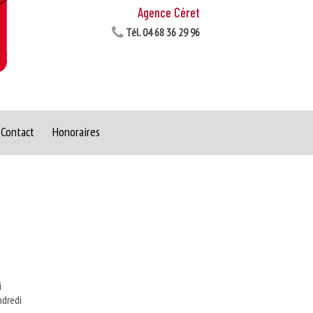
Agence Céret
Tél.
04 68 36 29 96
Contact
Honoraires
i
ndredi