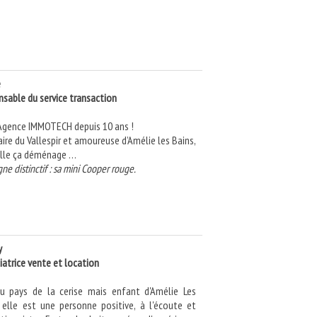
e
sable du service transaction
Agence IMMOTECH depuis 10 ans !
aire du Vallespir et amoureuse d’Amélie les Bains,
elle ça déménage …
gne distinctif : sa mini Cooper rouge.
y
atrice vente et location
u pays de la cerise mais enfant d'Amélie Les
, elle est une personne positive, à l'écoute et