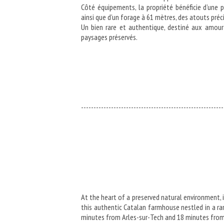
Côté équipements, la propriété bénéficie d’une pi
ainsi que d’un forage à 61 mètres, des atouts préc
Un bien rare et authentique, destiné aux amou
paysages préservés.
---------------------------------------------------------
At the heart of a preserved natural environment, i
this authentic Catalan farmhouse nestled in a rar
minutes from Arles-sur-Tech and 18 minutes from