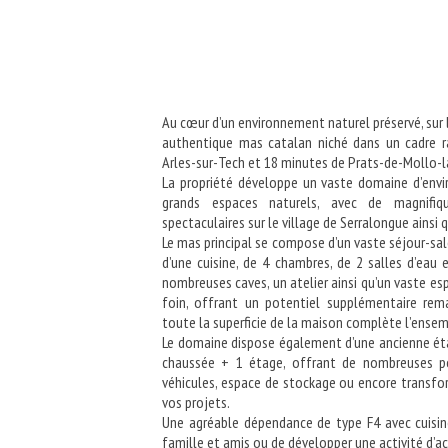
Au cœur d’un environnement naturel préservé, su
authentique mas catalan niché dans un cadre ra
Arles-sur-Tech et 18 minutes de Prats-de-Mollo-l
La propriété développe un vaste domaine d’envir
grands espaces naturels, avec de magnifi
spectaculaires sur le village de Serralongue ainsi 
Le mas principal se compose d’un vaste séjour-sal
d’une cuisine, de 4 chambres, de 2 salles d’ea
nombreuses caves, un atelier ainsi qu’un vaste 
foin, offrant un potentiel supplémentaire rem
toute la superficie de la maison complète l’ensem
Le domaine dispose également d’une ancienne éta
chaussée + 1 étage, offrant de nombreuses po
véhicules, espace de stockage ou encore transf
vos projets.
Une agréable dépendance de type F4 avec cuisin
famille et amis ou de développer une activité d’ac