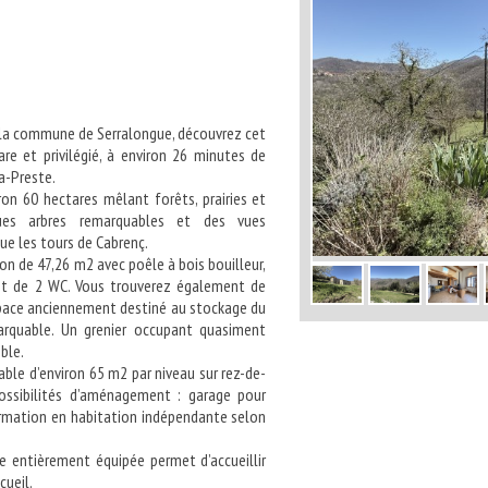
r la commune de Serralongue, découvrez cet
re et privilégié, à environ 26 minutes de
a-Preste.
on 60 hectares mêlant forêts, prairies et
ques arbres remarquables et des vues
que les tours de Cabrenç.
on de 47,26 m2 avec poêle à bois bouilleur,
u et de 2 WC. Vous trouverez également de
espace anciennement destiné au stockage du
arquable. Un grenier occupant quasiment
ble.
ble d’environ 65 m2 par niveau sur rez-de-
ssibilités d’aménagement : garage pour
ormation en habitation indépendante selon
e entièrement équipée permet d’accueillir
cueil.