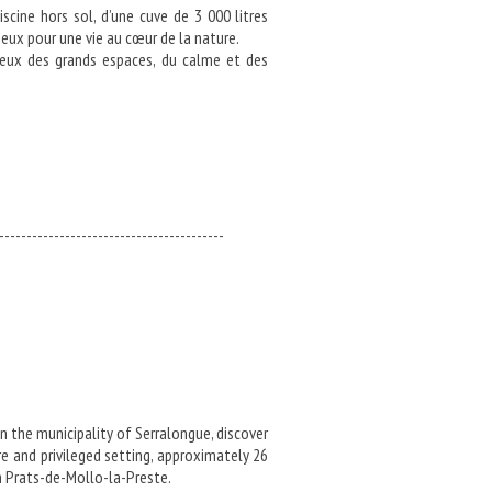
scine hors sol, d’une cuve de 3 000 litres
ieux pour une vie au cœur de la nature.
reux des grands espaces, du calme et des
-----------------------------------------
n the municipality of Serralongue, discover
e and privileged setting, approximately 26
 Prats-de-Mollo-la-Preste.